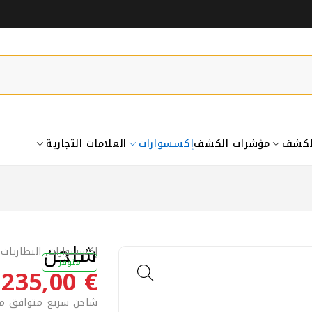
لكشف
مؤشرات الكشف
إكسسوارات
العلامات التجارية
شاحن
إكسسوارات
,
البطاريات
متوفر
235,00
€
شاحن سريع متوافق مع : Analyzer Pro 6000