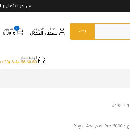
من نحن
الاتصال بنا
0
الحساب الخاص بي
التسوق
تسجيل الدخول
€
0,00
للإستفسار ؟
(+33) 6.44.66.60.60
 والشواحن
Royal .