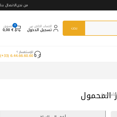
من نحن
الاتصال بنا
0
الحساب الخاص بي
التسوق
تسجيل الدخول
€
0,00
للإستفسار ؟
(+33) 6.44.66.60.60
ز المحمول
الأساسية