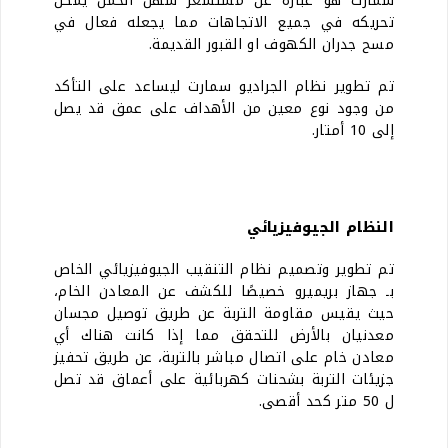
سمارت هو عبارة عن مستشعر سهل الحمل يمكن
تحريكه في جميع الاتجاهات مما يجعله فعال في
مسح جدران الكهوف او القبور القديمة.
تم تطوير نظام الجراديو سمارت ليساعد على التأكد
من وجود نوع معين من الأهداف على عمق قد يصل
إلى 10 أمتار.
النظام الجيوفيزيائي
تم تطوير وتصميم نظام التنقيب الجيوفيزيائي الخاص
بـ جهاز بريميرو خصيصًا للكشف عن المعادن الخام،
حيث يقيس مقاومة التربة عن طريق توصيل مجسان
معدنيان بالأرض للتحقق مما إذا كانت هناك أي
معادن خام على اتصال مباشر بالتربة، عن طريق تحفيز
جزيئات التربة بشحنات كهربائية على أعماق قد تصل
ل 50 متر كحد أقصى.