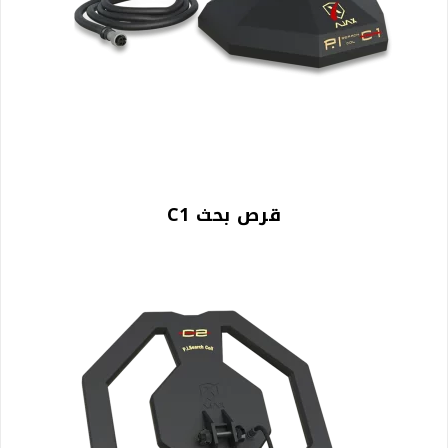
قرص بحث C1