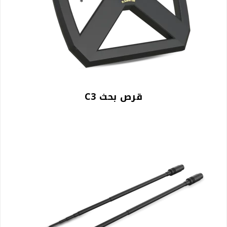
قرص بحث C3